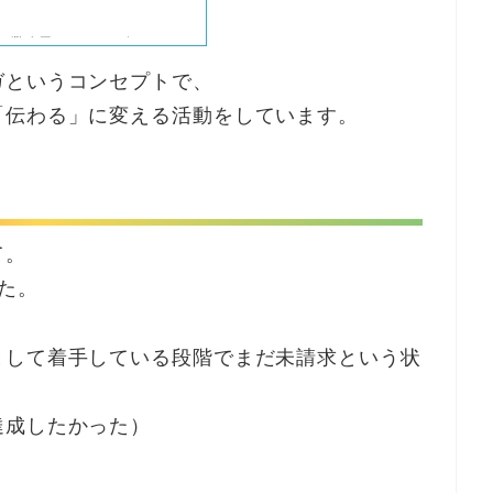
」業務用マンガなら伝わりま
ングページ・Webサイト・マニ
ガというコンセプトで、
「伝わる」に変える活動をしています。
て。
た。
として着手している段階でまだ未請求という状
達成したかった）