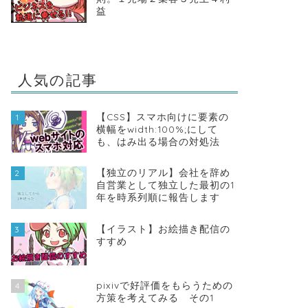
益
人気の記事
【CSS】スマホ向けに要素の
1
横幅をwidth:100%;にして
も、はみ出る場合の対処法
【独立のリアル】会社を辞め
2
自営業として独立した最初の1
年を時系列順に報告します
【イラスト】お絵描き配信の
3
すすめ
pixivで好評価をもらうための
4
方策を考えてみる その1