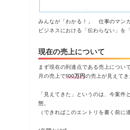
あなたのお仕事の「どうしても伝えたいこと
す。 マンガを使用した広告・DM・ランディ
みんなが「わかる！」 仕事のマン
ュアルをワンストップで制作！
ビジネスにおける「伝わらない」を
現在の売上について
まず現在の到達点である売上につい
月の売上で
100万円
の売上が見えてき
「見えてきた」というのは、今案件
態。
（できればこのエントリを書く前に