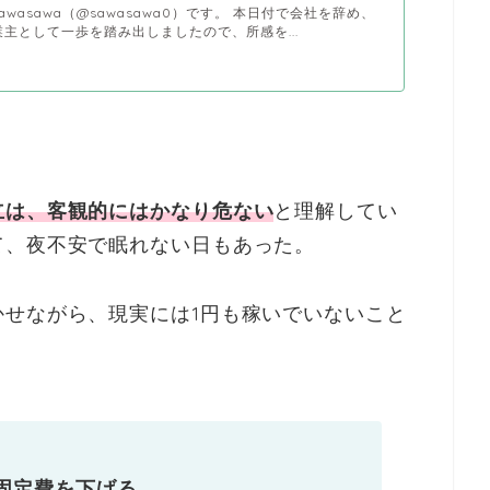
wasawa（@sawasawa0）です。 本日付で会社を辞め、
主として一歩を踏み出しましたので、所感を...
立は、客観的にはかなり危ない
と理解してい
て、夜不安で眠れない日もあった。
せながら、現実には1円も稼いでいないこと
固定費を下げる