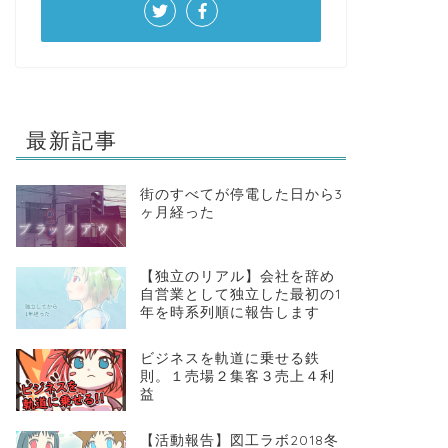
最新記事
街のすべてが停電した日から3
ヶ月経った
【独立のリアル】会社を辞め
自営業として独立した最初の1
年を時系列順に報告します
ビジネスを軌道に乗せる鉄
則。１売場２集客３売上４利
益
【活動報告】図工ラボ2018冬