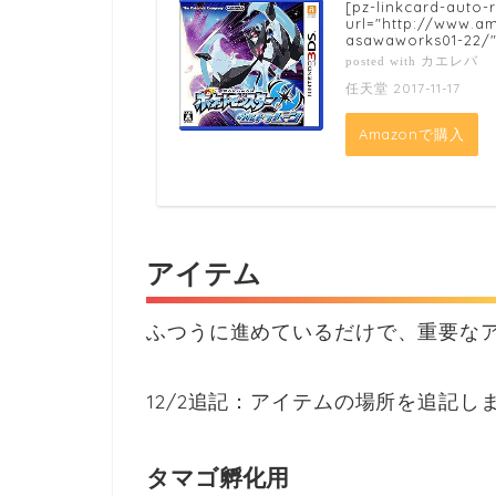
[pz-linkcard-auto-
url="http://www.
asawaworks01-22/"
カエレバ
posted with
任天堂 2017-11-17
Amazonで購入
アイテム
ふつうに進めているだけで、重要な
12/2追記：アイテムの場所を追記し
タマゴ孵化用