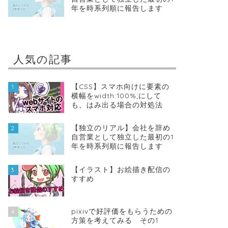
年を時系列順に報告します
人気の記事
【CSS】スマホ向けに要素の
1
横幅をwidth:100%;にして
も、はみ出る場合の対処法
【独立のリアル】会社を辞め
2
自営業として独立した最初の1
年を時系列順に報告します
【イラスト】お絵描き配信の
3
すすめ
pixivで好評価をもらうための
4
方策を考えてみる その1