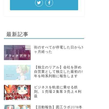
最新記事
街のすべてが停電した日から3
ヶ月経った
【独立のリアル】会社を辞め
自営業として独立した最初の1
年を時系列順に報告します
ビジネスを軌道に乗せる鉄
則。１売場２集客３売上４利
益
【活動報告】図工ラボ2018冬