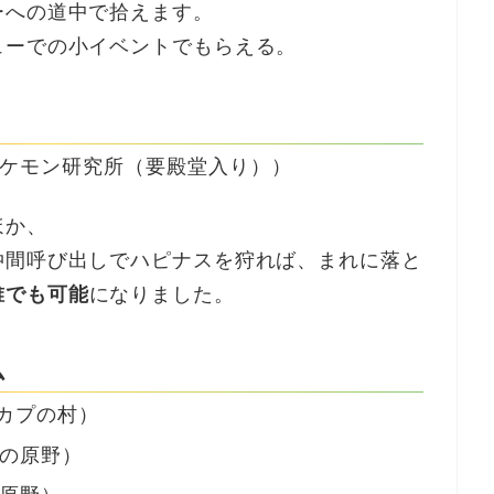
ーへの道中で拾えます。
ューでの小イベントでもらえる。
ポケモン研究所（要殿堂入り））
ほか、
仲間呼び出しでハピナスを狩れば、まれに落と
誰でも可能
になりました。
ム
カプの村）
ニの原野）
の原野）